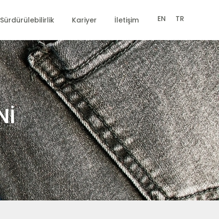
EN
TR
Sürdürülebilirlik
Kariyer
İletişim
Nİ