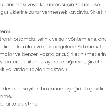
i, kullanılması veya korunması için zorunlu ise,
zgürlüklerine zarar vermemek kaydıyla, Şirket’in
ntemi
a elektronik ortamda; teknik ve sair yöntemlerle,
dirme formları ve sair belgelerle, Şirketimiz biri
lar ve benzeri vasıtalarla, Şirket hizmetleri
ya internet sitemizi ziyaret ettiğinizde, Şirket
lif yollardan toplanmaktadır.
z
Maddesinde sayılan haklarınız aşağıdaki gibidir.
renme,
n bilgi talep etme,