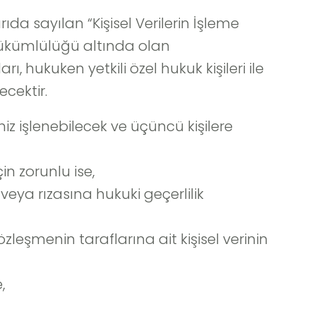
ıda sayılan “Kişisel Verilerin İşleme
k yükümlülüğü altında olan
rı, hukuken yetkili özel hukuk kişileri ile
ecektir.
niz işlenebilecek ve üçüncü kişilere
n zorunlu ise,
veya rızasına hukuki geçerlilik
leşmenin taraflarına ait kişisel verinin
e,