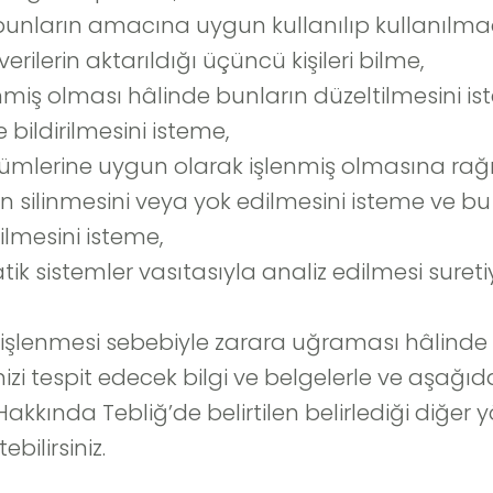
e bunların amacına uygun kullanılıp kullanılm
erilerin aktarıldığı üçüncü kişileri bilme,
işlenmiş olması hâlinde bunların düzeltilmesin
e bildirilmesini isteme,
kümlerine uygun olarak işlenmiş olmasına rağ
rin silinmesini veya yok edilmesini isteme ve 
rilmesini isteme,
k sistemler vasıtasıyla analiz edilmesi suretiy
ak işlenmesi sebebiyle zarara uğraması hâlinde 
ğinizi tespit edecek bilgi ve belgelerle ve aşağı
akkında Tebliğ’de belirtilen belirlediği diğ
bilirsiniz.