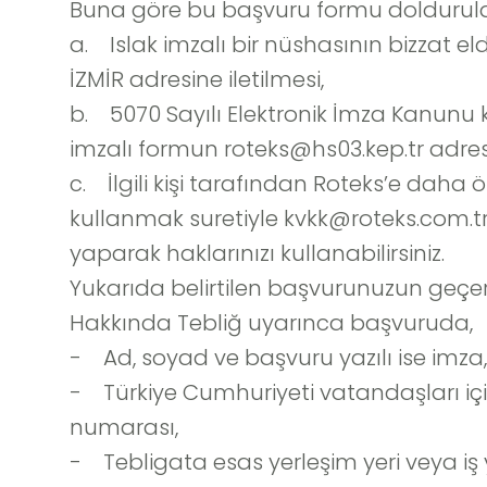
Buna göre bu başvuru formu doldurul
a. Islak imzalı bir nüshasının bizzat el
İZMİR adresine iletilmesi,
b. 5070 Sayılı Elektronik İmza Kanunu 
imzalı formun
roteks@hs03.kep.tr
adresi
c. İlgili kişi tarafından Roteks’e daha 
kullanmak suretiyle
kvkk@roteks.com.t
yaparak haklarınızı kullanabilirsiniz.
Yukarıda belirtilen başvurunuzun geçerl
Hakkında Tebliğ uyarınca başvuruda,
- Ad, soyad ve başvuru yazılı ise imza,
- Türkiye Cumhuriyeti vatandaşları içi
numarası,
- Tebligata esas yerleşim yeri veya iş y