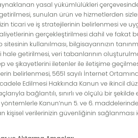
n kaynaklanan yasal yükümlülükleri çerçevesi
etirilmesi, sunulan ürün ve hizmetlerden sizle
zin ticari ve iş stratejilerinin belirlenmesi ve
liyetlerinin gerçekleştirilmesi dahil ve fakat 
 sitesinin kullanılması, bilgisayarınızın tanın
mli hale getirilmesi, veri tabanlarının oluşturul
ep ve şikayetlerini iletenler ile iletişime geçilme
ejilerin belirlenmesi, 5651 sayılı İnternet Orta
Mücadele Edilmesi Hakkında Kanun ve ikincil 
rıyla bağlantılı, sınırlı ve ölçülü bir şekilde e
ntemlerle Kanun’nun 5. ve 6. maddelerinde beli
 kişisel verilerinizin güvenliğinin sağlanması iç