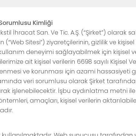
Sorumlusu Kimliği
stil İhracat San. Ve Tic. A.Ş. (“Şirket”) olarak
“Web Sitesi”) ziyaretçilerinin, gizlilik ve kişise
 kullanım deneyimi sağlayabilmek için kişisel ver
mize ait kişisel verilerin 6698 sayılı Kişisel 
lenmesi ve korunması için azami hassasiyeti gö
psamında veri sorumlusu olarak Şirket tarafınd
rak işlenebilecektir. İşbu aydınlatma metni ile han
öntemleri, amaçları, kişisel verilerin aktarılabile
adır.
ler kullanılmaktadır. Web sunucusu tarafından 