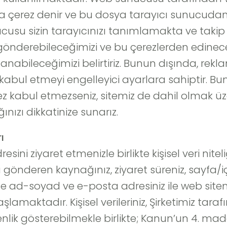
 çerez denir ve bu dosya tarayıcı sunucudan
u sizin tarayıcınızı tanımlamakta ve takip et
önderebileceğimizi ve bu çerezlerden edineceğ
llanabileceğimizi belirtiriz. Bunun dışında, rek
kabul etmeyi engelleyici ayarlara sahiptir. Bu
rez kabul etmezseniz, sitemiz de dahil olmak üze
ınızı dikkatinize sunarız.
ı
ini ziyaret etmenizle birlikte kişisel veri niteliği
önderen kaynağınız, ziyaret süreniz, sayfa/içeri
e ad-soyad ve e-posta adresiniz ile web sitem
başlamaktadır. Kişisel verileriniz, Şirketimiz ta
enlik gösterebilmekle birlikte; Kanun’un 4. madd